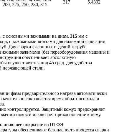
317
5.4392
200, 225, 250, 280, 315
м, с основными зажимами на диам.
315
мм с
льца, с зажимными винтами для надежной фиксации
труб. Для сварки фасонных изделий к трубе
движными зажимами (без переоборудования машины и
конструкция обеспечивает абсолютную
убы осуществляется под 45 град. для удобства
й нержавеющей стали.
ании фазы предварительного нагрева автоматически
 значительно сокращается время обратного хода и
ва.
нно контролируется. Защитный кожух предохраняет
ожении покоя и исключает прикосновение к нему.
рилипающее покрытие из ПТФЭ
пературы обеспечивают безопасность процесса сварки