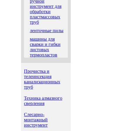
ручной
инструмент для
обработки
пластмассовых
труб
ленточные пилы
машины для
сварки и гибки
листовых
термопластов
Прочистка и
телеинсекция
канализационных
труб
Техника алмазного
сверления
Слесарно-
монтажный
инструмент