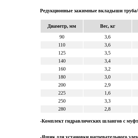
Редукционные зажимные вкладыши труба
Диаметр, мм
Вес, кг
90
3,6
110
3,6
125
3,5
140
3,4
160
3,2
180
3,0
200
2,9
225
1,6
250
3,3
280
2,8
-Комплект гидравлических шлангов с муфт
-Ящик для установки нагревательного элем