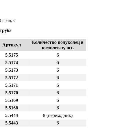
 град. С
труба
Количество полуколец в
Артикул
комплекте, шт.
5.5175
6
5.5174
6
5.5173
6
5.5172
6
5.5171
6
5.5170
6
5.5169
6
5.5168
6
5.5444
8 (переходник)
5.5443
6