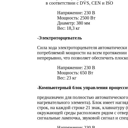
в соответствии с DVS, CEN и ISO
Напряжение: 230 В
Мощность: 2500 Вт
Диаметр: 380 мм
Вес: 18,3 кг
-
Электроторцеватель
Сила хода электроторцевателя автоматически 
потребляемой мощности на всем протяжении п
непрерывно, что позволяет обеспечить плоско
Напряжение: 230 В
Мощность: 650 Вт
Вес: 23 кг
-Компьютерный блок управления процессо
предназначен для полностью автоматического
нагревательного элемента). Блок имеет нагля
строк, на каждой строке 21 знак, клавиатуру
окружающей среды расположен рядом с отверс
сигнальные лампочка, звуковой сигнал и спе
Напряжение: 230 В