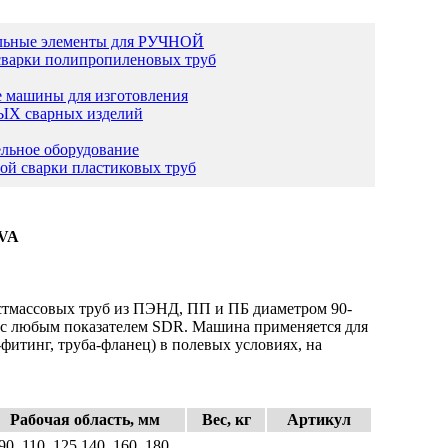
льные элементы для РУЧНОЙ
сварки полипропиленовых труб
 машины для изготовления
 сварных изделий
льное оборудование
вой сварки пластиковых труб
 VA
стмассовых труб из ПЭНД, ПП и ПБ диаметром 90-
м. с любым показателем SDR. Машина применяется для
-фитинг, труба-фланец) в полевых условиях, на
Рабочая область, мм
Вес, кг
Артикул
90, 110, 125,140, 160, 180,