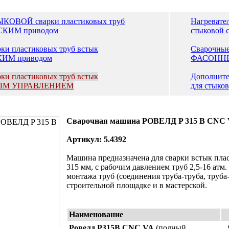
КОВОЙ сварки пластиковых труб
Нагревате
СКИМ приводом
стыковой 
ки пластиковых труб встык
Сварочные
ИМ приводом
ФАСОННЫХ
ки пластиковых труб встык
Дополните
ЫМ УПРАВЛЕНИЕМ
для стыко
Сварочная машина РОВЕЛД P 315 B CNC
Артикул:
5.4392
Машина предназначена для сварки встык пла
315 мм, с рабочим давлением труб 2,5-16 ат
монтажа труб (соединения труба-труба, труба
строительной площадке и в мастерской.
Наименование
Ровелд Р315В
CNC
VA
(полный