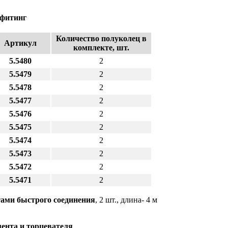
/фитинг
Количество полуколец в
Артикул
комплекте, шт.
5.5480
2
5.5479
2
5.5478
2
5.5477
2
5.5476
2
5.5475
2
5.5474
2
5.5473
2
5.5472
2
5.5471
2
ами быстрого соединения
, 2 шт., длина- 4 м
ента и торцевателя