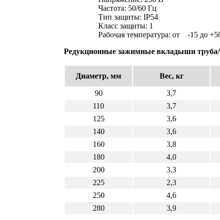
Частота: 50/60 Гц
Тип защиты: IP54
Класс защиты: 1
Рабочая температура: от -15 до +50
Редукционные зажимные вкладыши труба/
Диаметр, мм
Вес, кг
90
3,7
110
3,7
125
3,6
140
3,6
160
3,8
180
4,0
200
3,3
225
2,3
250
4,6
280
3,9