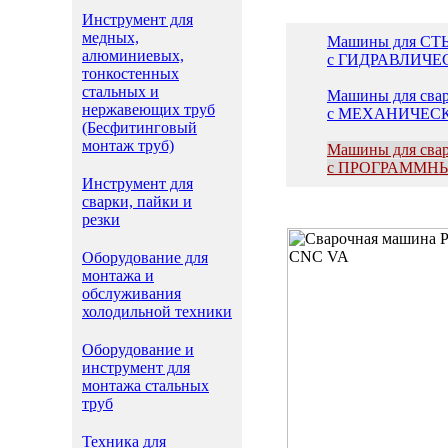
Инструмент для
медных,
Машины для СТЫ
алюминиевых,
с ГИДРАВЛИЧЕ
тонкостенных
стальных и
Машины для свар
нержавеющих труб
с МЕХАНИЧЕСК
(Бесфитинговый
монтаж труб)
Машины для свар
с ПРОГРАММН
Инструмент для
сварки, пайки и
резки
Оборудование для
монтажа и
обслуживания
холодильной техники
Оборудование и
инструмент для
монтажа стальных
труб
Техника для