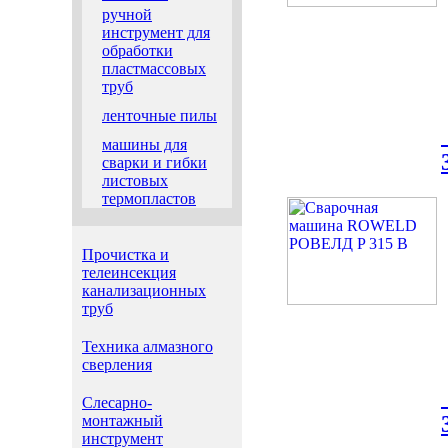
ручной
инструмент для
обработки
пластмассовых
труб
ленточные пилы
машины для
сварки и гибки
листовых
термопластов
Прочистка и
телеинсекция
канализационных
труб
Техника алмазного
сверления
Слесарно-
монтажный
инструмент