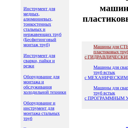
машин
Инструмент для
медных,
пластико
алюминиевых,
тонкостенных
стальных и
нержавеющих труб
(Бесфитинговый
монтаж труб)
Машины для СТ
пластиковых тру
Инструмент для
с ГИДРАВЛИЧЕСКИМ
сварки, пайки и
резки
Машины для свар
труб встык
Оборудование для
с МЕХАНИЧЕСКИМ 
монтажа и
обслуживания
Машины для свар
холодильной техники
труб встык
с ПРОГРАММНЫМ 
Оборудование и
инструмент для
монтажа стальных
труб