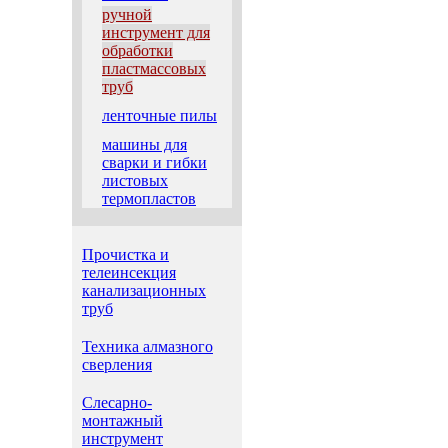
ручной
инструмент для
обработки
пластмассовых
труб
ленточные пилы
машины для
сварки и гибки
листовых
термопластов
Прочистка и
телеинсекция
канализационных
труб
Техника алмазного
сверления
Слесарно-
монтажный
инструмент