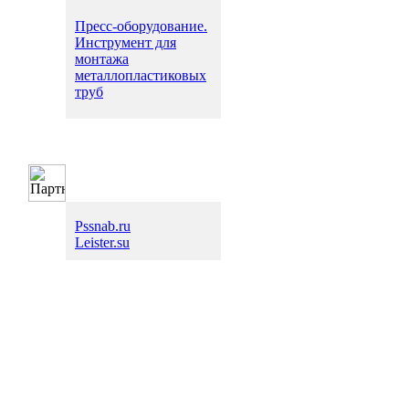
Пресс-оборудование.
Инструмент для
монтажа
металлопластиковых
труб
Pssnab.ru
Leister.su