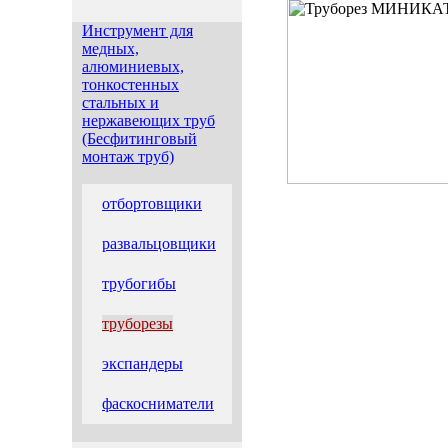
Инструмент для
медных,
алюминиевых,
тонкостенных
стальных и
нержавеющих труб
(Бесфитинговый
монтаж труб)
отбортовщики
развальцовщики
трубогибы
труборезы
экспандеры
фаскосниматели