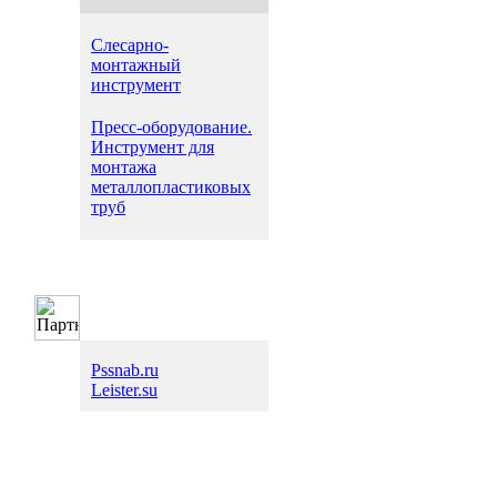
Слесарно-
монтажный
инструмент
Пресс-оборудование.
Инструмент для
монтажа
металлопластиковых
труб
Pssnab.ru
Leister.su